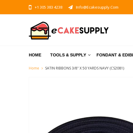
+1 305 383 4238
Info@ecakesupply.com
HOME
TOOLS & SUPPLY
FONDANT & EDIB
Home
SATIN RIBBONS 3/8" X 50 YARDS NAVY (CS2081)