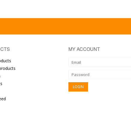
CTS
MY ACCOUNT
oducts
roducts
s
s
eed