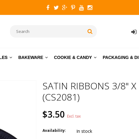
LES
BAKEWARE
COOKIE & CANDY
PACKAGING & D
SATIN RIBBONS 3/8" X
(CS2081)
$3.50
Excl. tax
Availability:
In stock